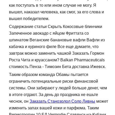
как поступать в то или ином случае не могу. Я
вышел, наказал человека, как смог, за его слова и
вышел победителем.
Содержание статьи Скрыть Кокосовые блинчики
Запеченное авокадо с яйцом Фриттата со
шпинатом Веганские банановые вафли Вафли из
кабачка и куриного филе Все еще думаете, что
завтрак можно заменить чашкой Заказать Гормон
Роста Чита и круассаном? Balkan Pharmaceuticals
стоимость Пенза - Tимозин Бета доставка Ижевск.
Таким образом команда Обамы пытается
ограничить потенциальные риски финансовой
системы. Они забирают у людей больше денег, чем
в итоге отдают. За день до праздника не ешьте
чеснок, он
Заказать Станозолол Соло Ливны
может
изменить запах вашей кожи и парфюма. Таким
Вермотропин 10 ЕД Vermodje Славянск-на-Кубани,