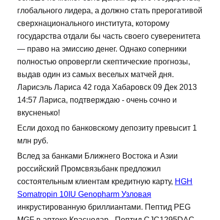
глобального лидера, а должно стать прерогативой
сверхнационального института, которому
государства отдали бы часть своего суверенитета
— право на эмиссию денег. Однако соперники
полностью опровергли скептические прогнозы,
выдав один из самых веселых матчей дня.
Ларисэль Лариса 42 года Хабаровск 09 Дек 2013
14:57 Лариса, подтверждаю - очень сочно и
вкусненько!
Если доход по банковскому депозиту превысит 1
млн руб.
Вслед за банками Ближнего Востока и Азии
российский Промсвязьбанк предложил
состоятельным клиентам кредитную карту,
HGH
Somatropin 10IU Genopharm Узловая
инкрустированную бриллиантами. Пептид PEG
MGF в аптеке Краснодар - Пептид CJC1295DAC