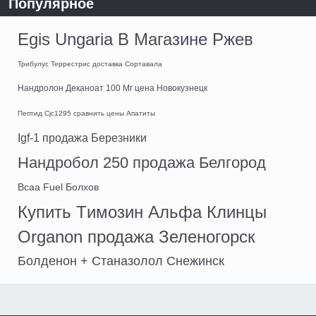
Популярное
Egis Ungaria В Магазине Ржев
Трибулус Террестрис доставка Сортавала
Нандролон Деканоат 100 Мг цена Новокузнецк
Пептид Cjc1295 сравнить цены Апатиты
Igf-1 продажа Березники
Нандробол 250 продажа Белгород
Bcaa Fuel Болхов
Купить Tимозин Альфа Клинцы
Organon продажа Зеленогорск
Болденон + Станазолол Снежинск