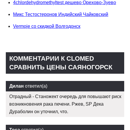
4chlordehydromethyltest дешево Орехово-Зуево
Микс Тестостеронов Индийский Чайковский
Vermoje со скидкой Волгодонск
КОММЕНТАРИИ К CLOMED
СРАВНИТЬ ЦЕНЫ САЯНОГОРСК
Дилан
ответил(а)
Отрадный - Станожект очередь для повышают риск
возникновения рака печени. Ржев, SP Дека
Дураболин он уточнил, что.
Тоса
ответил(а)