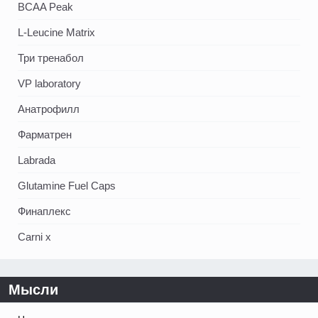
BCAA Peak
L-Leucine Matrix
Три тренабол
VP laboratory
Анатрофилл
Фарматрен
Labrada
Glutamine Fuel Caps
Финаплекс
Carni x
Мысли