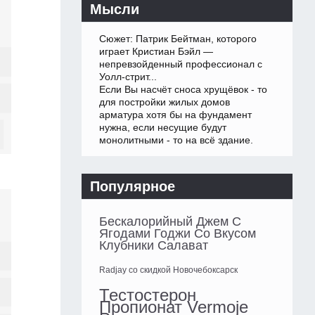
Мысли
Сюжет: Патрик Бейтман, которого
играет Кристиан Бэйл —
непревзойденный профессионал с
Уолл-стрит...
Если Вы насчёт сноса хрущёвок - то
для постройки жилых домов
арматура хотя бы на фундамент
нужна, если несущие будут
монолитными - то на всё здание.
Популярное
Бескалорийный Джем С
Ягодами Годжи Со Вкусом
Клубники Салават
Radjay со скидкой Новочебоксарск
Тестостерон
Пропионат Vermoje