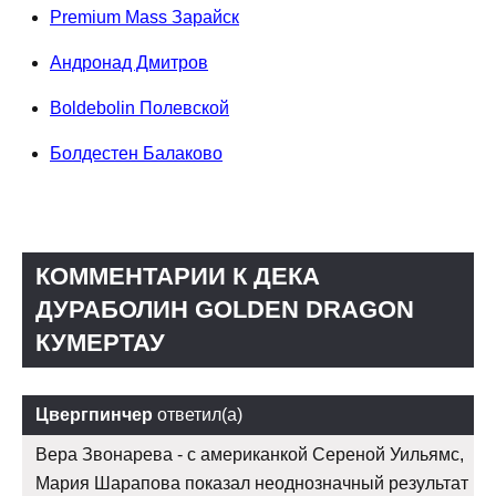
Premium Mass Зарайск
Андронад Дмитров
Boldebolin Полевской
Болдестен Балаково
КОММЕНТАРИИ К ДЕКА
ДУРАБОЛИН GOLDEN DRAGON
КУМЕРТАУ
Цвергпинчер
ответил(а)
Вера Звонарева - с американкой Сереной Уильямс,
Мария Шарапова показал неоднозначный результат