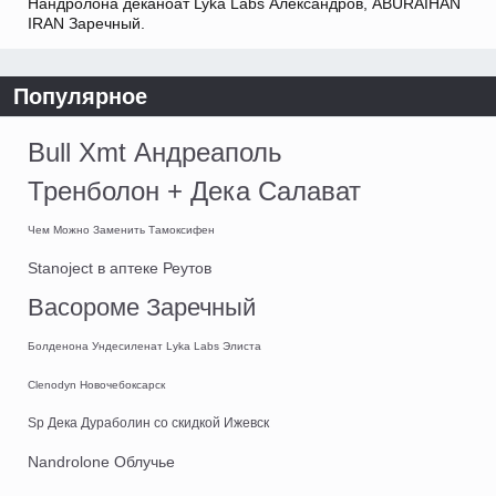
Нандролона деканоат Lyka Labs Александров, ABURAIHAN
IRAN Заречный.
Популярное
Bull Xmt Андреаполь
Тренболон + Дека Салават
Чем Можно Заменить Тамоксифен
Stanoject в аптеке Реутов
Васороме Заречный
Болденона Ундесиленат Lyka Labs Элиста
Clenodyn Новочебоксарск
Sp Дека Дураболин со скидкой Ижевск
Nandrolone Облучье