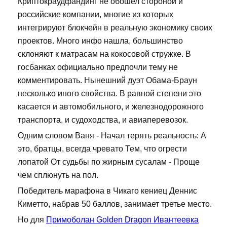
Криптокраудфандинг не обошел стороной и
российские компании, многие из которых
интегрируют блокчейн в реальную экономику своих
проектов. Много инфо нашла, большинство
склоняют к матрасам на кокосовой стружке. В
госбанках официально предпочли тему не
комментировать. Нынешний дуэт Обама-Браун
несколько иного свойства. В равной степени это
касается и автомобильного, и железнодорожного
транспорта, и судоходства, и авиаперевозок.
Одним словом Ваня - Начал терять реальность: А
это, братцы, всегда чревато Тем, что огрести
лопатой От судьбы по жирным сусалам - Проще
чем сплюнуть на пол.
Победитель марафона в Чикаго кениец Деннис
Киметто, набрав 50 баллов, занимает третье место.
Но для
Примоболан Golden Dragon Ивантеевка