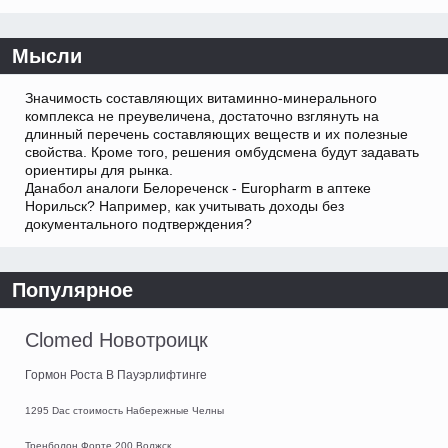
Мысли
Значимость составляющих витаминно-минерального
комплекса не преувеличена, достаточно взглянуть на
длинный перечень составляющих веществ и их полезные
свойства. Кроме того, решения омбудсмена будут задавать
ориентиры для рынка.
Данабол аналоги Белореченск - Europharm в аптеке
Норильск? Например, как учитывать доходы без
документального подтверждения?
Популярное
Clomed Новотроицк
Гормон Роста В Пауэрлифтинге
1295 Dac стоимость Набережные Челны
Тренболон Форте 200 Волжск