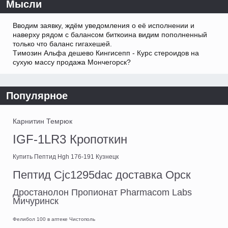
Мысли
Вводим заявку, ждём уведомления о её исполнении и
наверху рядом с балансом биткоина видим пополненный
только что баланс гигахешей.
Tимозин Альфа дешево Кингисепп - Курс стероидов на
сухую массу продажа Мончегорск?
Популярное
Карнитин Темрюк
IGF-1LR3 Кропоткин
Купить Пептид Hgh 176-191 Кузнецк
Пептид Cjc1295dac доставка Орск
Дростанолон Пропионат Pharmacom Labs
Мичуринск
Фелибол 100 в аптеке Чистополь