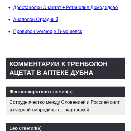
Дростанолон Энантат + Ретаболил Домодедово
Анаполон Отрадный
Провирон Vermodje Тимашевск
КОММЕНТАРИИ К ТРЕНБОЛОН
АЦЕТАТ В АПТЕКЕ ДУБНА
Жесткошерстная
ответил(а)
Сотрудничество между Словенией и Россией силт
из черной смородины с… картошкой.
Leo
ответил(а)