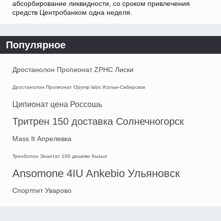
абсорбирование ликвидности, со сроком привлечения
средств Центробанком одна неделя.
Популярное
Дростанолон Пропионат ZPHC Лиски
Дростанолон Пропионат Opymp labs Усолье-Сибирское
Ципионат цена Россошь
Тритрен 150 доставка Солнечногорск
Mass It Апрелевка
Тренболон Энантат 100 дешево Кызыл
Ansomone 4IU Ankebio Ульяновск
Спортпит Уварово