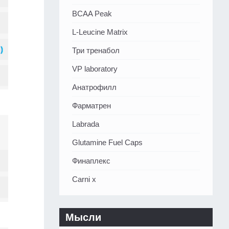
BCAA Peak
L-Leucine Matrix
Три тренабол
VP laboratory
Анатрофилл
Фарматрен
Labrada
Glutamine Fuel Caps
Финаплекс
Carni x
Мысли