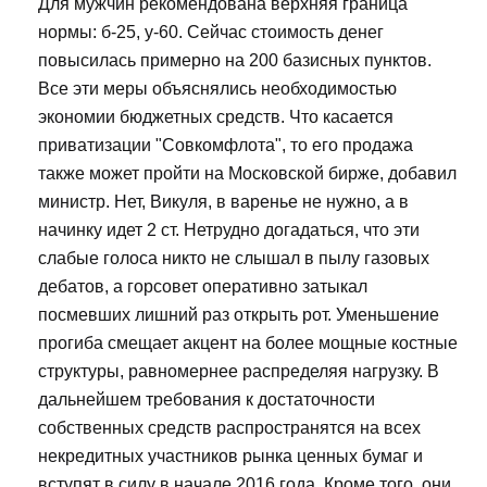
Для мужчин рекомендована верхняя граница
нормы: б-25, у-60. Сейчас стоимость денег
повысилась примерно на 200 базисных пунктов.
Все эти меры объяснялись необходимостью
экономии бюджетных средств. Что касается
приватизации "Совкомфлота", то его продажа
также может пройти на Московской бирже, добавил
министр. Нет, Викуля, в варенье не нужно, а в
начинку идет 2 ст. Нетрудно догадаться, что эти
слабые голоса никто не слышал в пылу газовых
дебатов, а горсовет оперативно затыкал
посмевших лишний раз открыть рот. Уменьшение
прогиба смещает акцент на более мощные костные
структуры, равномернее распределяя нагрузку. В
дальнейшем требования к достаточности
собственных средств распространятся на всех
некредитных участников рынка ценных бумаг и
вступят в силу в начале 2016 года. Кроме того, они