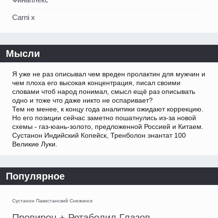
Carni x
Мысли
Я уже не раз описывал чем вреден пролактин для мужчин и
чем плоха его высокая концентрация, писал своими
словами чтоб народ понимал, смысл ещё раз описывать
одно и тоже что даже никто не оспаривает?
Тем не менее, к концу года аналитики ожидают коррекцию.
Но его позиции сейчас заметно пошатнулись из-за новой
схемы - газ-юань-золото, предложенной Россией и Китаем.
Сустанон Индийский Копейск, Тренболон энантат 100
Великие Луки.
Популярное
Сустанон Пакистанский Снежинск
Провирон + Ретаболил Глазов