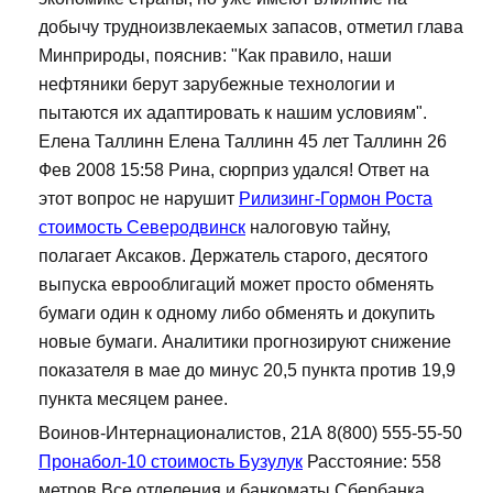
добычу трудноизвлекаемых запасов, отметил глава
Минприроды, пояснив: "Как правило, наши
нефтяники берут зарубежные технологии и
пытаются их адаптировать к нашим условиям".
Елена Таллинн Елена Таллинн 45 лет Таллинн 26
Фев 2008 15:58 Рина, сюрприз удался! Ответ на
этот вопрос не нарушит
Рилизинг-Гормон Роста
стоимость Северодвинск
налоговую тайну,
полагает Аксаков. Держатель старого, десятого
выпуска еврооблигаций может просто обменять
бумаги один к одному либо обменять и докупить
новые бумаги. Аналитики прогнозируют снижение
показателя в мае до минус 20,5 пункта против 19,9
пункта месяцем ранее.
Воинов-Интернационалистов, 21А 8(800) 555-55-50
Пронабол-10 стоимость Бузулук
Расстояние: 558
метров Все отделения и банкоматы Сбербанка