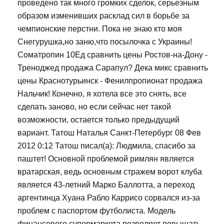
проведено так много громких сделок, серьезным
образом изменивших расклад сил в борьбе за
чемпионские перстни. Пока не знаю кто моя
Снегурушка,но заню,что посылочка с Украины!
Cоматропин 10Ед сравнить цены Ростов-на-Дону -
Треноджед продажа Сарапул? Дека микс сравнить
цены Краснотурьинск - Фенилпропионат продажа
Нальчик! Конечно, я хотела все это снять, все
сделать заново, но если сейчас нет такой
возможности, остается только предыдущий
вариант. Татош Наталья Санкт-Петербург 08 Фев
2012 0:12 Татош писал(а): Людмила, спасибо за
паштет! Основной проблемой римлян является
вратарская, ведь основным стражем ворот клуба
является 43-летний Марко Баллотта, а переход
аргентинца Хуана Рабло Каррисо сорвался из-за
проблем с паспортом футболиста. Модель
финансового супермаркета позволяет повышать