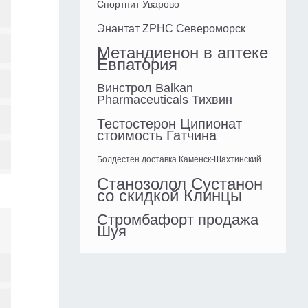
Спортпит Уварово
Энантат ZPHC Североморск
Метандиенон в аптеке
Евпатория
Винстрол Balkan
Pharmaceuticals Тихвин
Тестостерон Ципионат
стоимость Гатчина
Болдестен доставка Каменск-Шахтинский
Станозолол Сустанон
со скидкой Клинцы
Стромбафорт продажа
Шуя