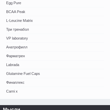
Egg Pure
BCAA Peak
L-Leucine Matrix
Три тренабол
VP laboratory
Анатрофилл
Фарматрен
Labrada
Glutamine Fuel Caps
Финаплекс
Carni x
Мысли