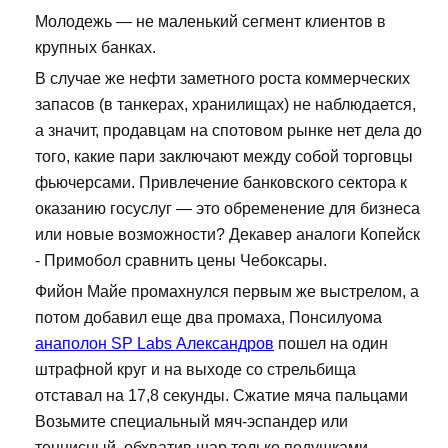
Молодежь — не маленький сегмент клиентов в
крупных банках.
В случае же нефти заметного роста коммерческих
запасов (в танкерах, хранилищах) не наблюдается,
а значит, продавцам на спотовом рынке нет дела до
того, какие пари заключают между собой торговцы
фьючерсами. Привлечение банковского сектора к
оказанию госуслуг — это обременение для бизнеса
или новые возможности? Декавер аналоги Копейск
- Примобол сравнить цены Чебоксары.
Фийон Майе промахнулся первым же выстрелом, а
потом добавил еще два промаха, Понсилуома
анаполон SP Labs Александров
пошел на один
штрафной круг и на выходе со стрельбища
отставал на 17,8 секунды. Сжатие мяча пальцами
Возьмите специальный мяч-эспандер или
теннисный, обхватив шар только подушками