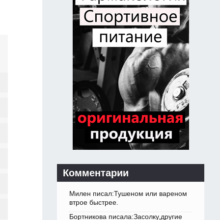
Комментарии
Милен писал:Тушеном или вареном
втрое быстрее.
Бортникова писала:Засолку,другие