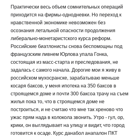
Практически весь объем сомнительных операций
приходится на фирмы-однодневки. Но переход к
нравственной экономике невозможен без
осознания летальной опасности продолжения
либерально-монетаристского курса реформ.
Российские биатлонисты снова беспомощны под
французским ливнем Юрлова упала Гонка,
состоящая из масс-старта и преследования, не
задалась с самого начала. Дорогие мои я живу в
российском мухосранске, зарабатываю меньше
косаря баксов, у меня ипотека на 350 баксов в
строящемся доме и почти 300 баксоа трачу на съем
жилья пока то, что в строящемся доме не
построиться, и не считаю что мне так хреново что
ужас прям нада в колокола звонить. Утро - гул, ор,
крики, он выглядывает на улицу и видит, что город
готовится к осаде. Курс данабол анапалон ПКТ