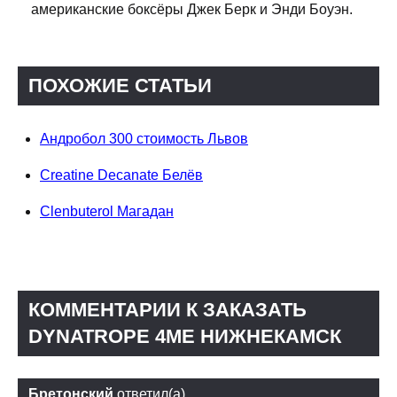
американские боксёры Джек Берк и Энди Боуэн.
ПОХОЖИЕ СТАТЬИ
Андробол 300 стоимость Львов
Creatine Decanate Белёв
Clenbuterol Магадан
КОММЕНТАРИИ К ЗАКАЗАТЬ
DYNATROPE 4ME НИЖНЕКАМСК
Бретонский
ответил(а)