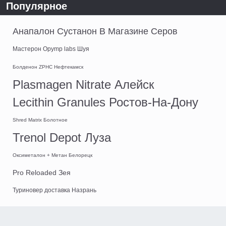
Популярное
Анапалон Сустанон В Магазине Серов
Мастерон Opymp labs Шуя
Болденон ZPHC Нефтекамск
Plasmagen Nitrate Алейск
Lecithin Granules Ростов-На-Дону
Shred Matrix Болотное
Trenol Depot Луза
Оксиметалон + Метан Белорецк
Pro Reloaded Зея
Туриновер доставка Назрань