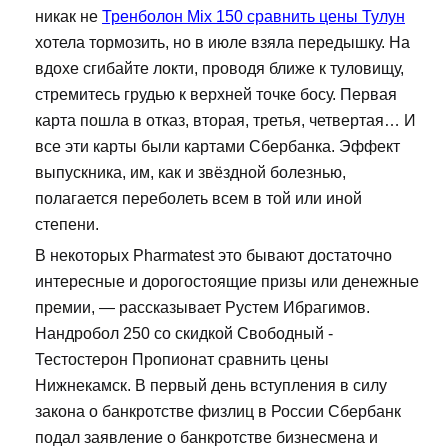
никак не
Тренболон Mix 150 сравнить цены Тулун
хотела тормозить, но в июле взяла передышку. На
вдохе сгибайте локти, проводя ближе к туловищу,
стремитесь грудью к верхней точке босу. Первая
карта пошла в отказ, вторая, третья, четвертая… И
все эти карты были картами Сбербанка. Эффект
выпускника, им, как и звёздной болезнью,
полагается переболеть всем в той или иной
степени.
В некоторых Pharmatest это бывают достаточно
интересные и дорогостоящие призы или денежные
премии, — рассказывает Рустем Ибрагимов.
Нандробол 250 со скидкой Свободный -
Тестостерон Пропионат сравнить цены
Нижнекамск. В первый день вступления в силу
закона о банкротстве физлиц в России Сбербанк
подал заявление о банкротстве бизнесмена и