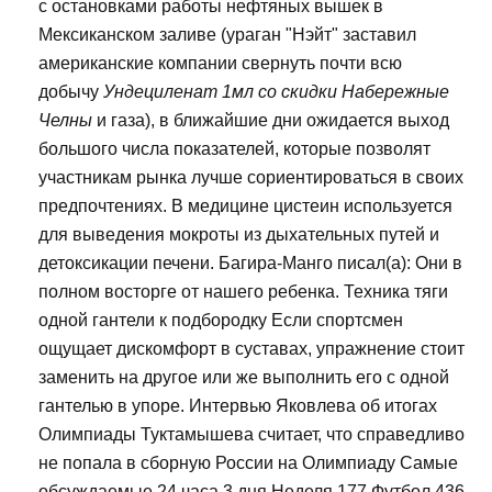
с остановками работы нефтяных вышек в
Мексиканском заливе (ураган "Нэйт" заставил
американские компании свернуть почти всю
добычу
Ундециленат 1мл со скидки Набережные
Челны
и газа), в ближайшие дни ожидается выход
большого числа показателей, которые позволят
участникам рынка лучше сориентироваться в своих
предпочтениях. В медицине цистеин используется
для выведения мокроты из дыхательных путей и
детоксикации печени. Багира-Манго писал(а): Они в
полном восторге от нашего ребенка. Техника тяги
одной гантели к подбородку Если спортсмен
ощущает дискомфорт в суставах, упражнение стоит
заменить на другое или же выполнить его с одной
гантелью в упоре. Интервью Яковлева об итогах
Олимпиады Туктамышева считает, что справедливо
не попала в сборную России на Олимпиаду Самые
обсуждаемые 24 часа 3 дня Неделя 177 Футбол 436