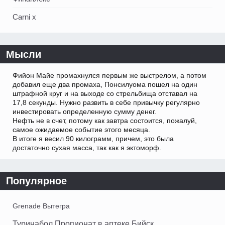
Carni x
Мысли
Фийон Майе промахнулся первым же выстрелом, а потом
добавил еще два промаха, Понсилуома пошел на один
штрафной круг и на выходе со стрельбища отставал на
17,8 секунды. Нужно развить в себе привычку регулярно
инвестировать определенную сумму денег.
Нефть не в счет, потому как завтра состоится, пожалуй,
самое ожидаемое событие этого месяца.
В итоге я весил 90 килограмм, причем, это была
достаточно сухая масса, так как я эктоморф.
Популярное
Grenade Вытегра
Туринабол Пропионат в аптеке Бийск