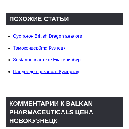
ПОХОЖИЕ СТАТЬИ
Сустанон British Dragon аналоги
Тамоксивер0mg Кузнецк
Sustanon в аптеке Екатеринбург
Нандродон деканоат Кумертау
КОММЕНТАРИИ К BALKAN
PHARMACEUTICALS ЦЕНА
НОВОКУЗНЕЦК