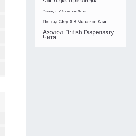
Amino Liquid Горнозаводск
Станодрол-10 в аптеке Лиски
Пептид Ghrp-6 В Магазине Клин
Азолол British Dispensary
Чита