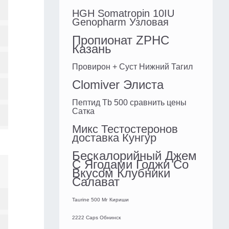
HGH Somatropin 10IU
Genopharm Узловая
Пропионат ZPHC
Казань
Провирон + Суст Нижний Тагил
Clomiver Элиста
Пептид Tb 500 сравнить цены
Сатка
Микс Тестостеронов
доставка Кунгур
Бескалорийный Джем
С Ягодами Годжи Со
Вкусом Клубники
Салават
Taurine 500 Мг Кириши
2222 Caps Обнинск