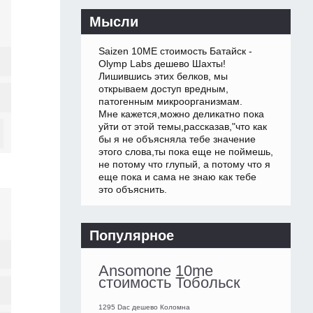
Мысли
Saizen 10ME стоимость Батайск -
Olymp Labs дешево Шахты!
Лишившись этих белков, мы
открываем доступ вредным,
патогенным микроорганизмам.
Мне кажется,можно деликатно пока
уйти от этой темы,рассказав,"что как
бы я не объясняла тебе значение
этого слова,ты пока еще не поймешь,
не потому что глупый, а потому что я
еще пока и сама не знаю как тебе
это объяснить.
Популярное
Ansomone 10me
стоимость Тобольск
1295 Dac дешево Коломна