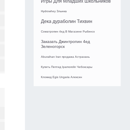
Игры Для Младших Школьников
Hydrowhey Злынка
Дека дураболин Тихвин
Cоматропин 4ед В Магазине Рыбинск
Заказать Джинтропин 4ед
Зеленогорск
Aburaihan Iran продажа Астрахань
Купить Пептид Ipamorelin Чебоксары
Кломид Egis Ungaria Алексин