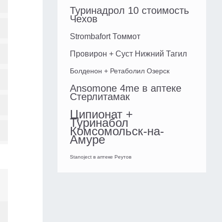
Туринадрол 10 стоимость
Чехов
Strombafort Томмот
Провирон + Суст Нижний Тагил
Болденон + Ретаболил Озерск
Ansomone 4me в аптеке
Стерлитамак
Ципионат +
Туринабол
Комсомольск-на-
Амуре
Stanoject в аптеке Реутов