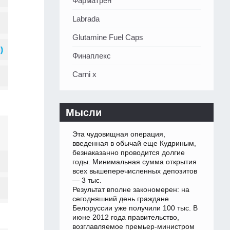
Фарматрен
Labrada
Glutamine Fuel Caps
Финаплекс
Carni x
Мысли
Эта чудовищная операция,
введенная в обычай еще Кудриным,
безнаказанно проводится долгие
годы. Минимальная сумма открытия
всех вышеперечисленных депозитов
— 3 тыс.
Результат вполне закономерен: на
сегодняшний день граждане
Белоруссии уже получили 100 тыс. В
июне 2012 года правительство,
возглавляемое премьер-министром