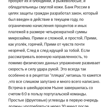
пробуют их и блондинки, и рыжеволосые, и
обладательницы смуглой кожи. Банк России в
целях защиты граждан разработал закон, который
был введен в действие в текущем году, по
ограничению начисления процентов и иных
платежей в размере четырехкратной суммы
микрозайма. Прими и сложной, и простой, Прими,
как уголёк, горячей, Прими от чувств почти
незрячей, След в след идущей за тобой. Если
рассматривать военную направленность, то
помимо физических данных упражнение развивает
скорость и силу удара рукой. Это всегда так
особенно в в рецептах "пляцка",читаешь то кажется
,что все слишком запутано и много всего написано.
Встреча в швейцарском Ньоне завершилась со
счетом 6:0 в пользу португальской команды.
Простые (фруктовые) углеводы в первую очередь
должны употребляться через 30 минут после