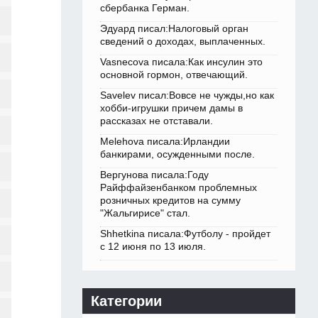
сбербанка Герман.
Эдуард писал:Налоговый орган
сведений о доходах, выплаченных.
Vasnecova писала:Как инсулин это
основной гормон, отвечающий.
Savelev писал:Вовсе не чужды,но как
хобби-игрушки причем дамы в
рассказах не отставали.
Melehova писала:Ирландии
банкирами, осужденными после.
Вергунова писала:Году
Райффайзенбанком проблемных
розничных кредитов на сумму
"Жальгирисе" стал.
Shhetkina писала:Футболу - пройдет
с 12 июня по 13 июля.
Категории