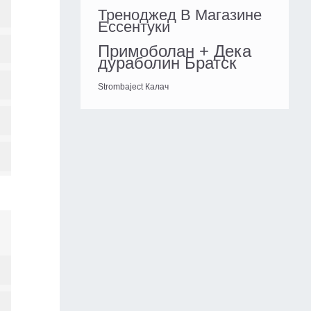
Треноджед В Магазине
Ессентуки
Примоболан + Дека
дураболин Братск
Strombaject Калач