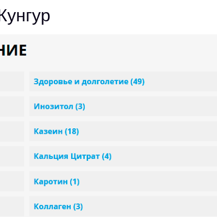
Кунгур