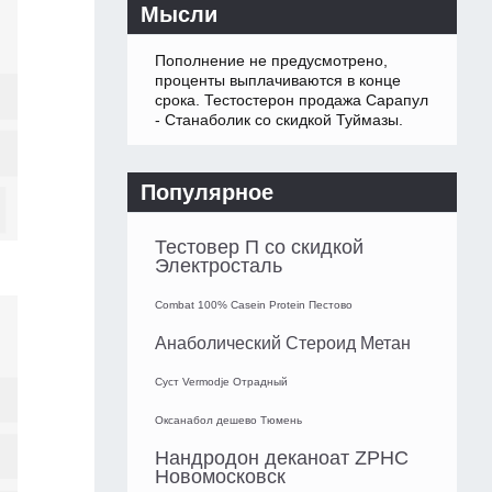
Мысли
Пополнение не предусмотрено,
проценты выплачиваются в конце
срока. Тестостерон продажа Сарапул
- Станаболик со скидкой Туймазы.
Популярное
Тестовер П со скидкой
Электросталь
Combat 100% Casein Protein Пестово
Анаболический Стероид Метан
Суст Vermodje Отрадный
Оксанабол дешево Тюмень
Нандродон деканоат ZPHC
Новомосковск