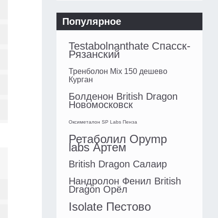
Популярное
Testabolnanthate Спасск-
Рязанский
Тренболон Mix 150 дешево
Курган
Болденон British Dragon
Новомосковск
Оксиметалон SP Labs Пенза
Ретаболил Opymp
labs Артем
British Dragon Салаир
Нандролон Фенил British
Dragon Орёл
Isolate Пестово