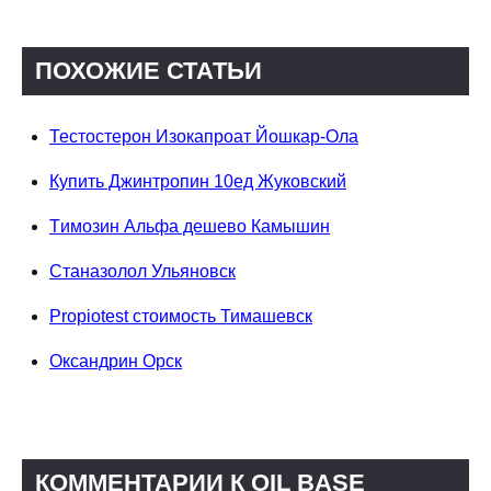
ПОХОЖИЕ СТАТЬИ
Тестостерон Изокапроат Йошкар-Ола
Купить Джинтропин 10ед Жуковский
Tимозин Альфа дешево Камышин
Станазолол Ульяновск
Propiotest стоимость Тимашевск
Оксандрин Орск
КОММЕНТАРИИ К OIL BASE