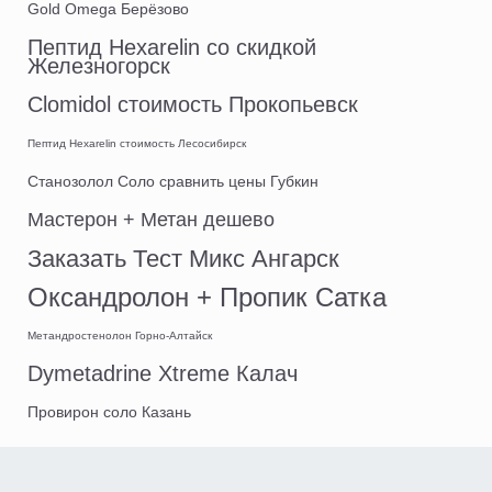
Gold Omega Берёзово
Пептид Hexarelin со скидкой
Железногорск
Clomidol стоимость Прокопьевск
Пептид Hexarelin стоимость Лесосибирск
Станозолол Соло сравнить цены Губкин
Мастерон + Метан дешево
Заказать Тест Микс Ангарск
Оксандролон + Пропик Сатка
Метандростенолон Горно-Алтайск
Dymetadrine Xtreme Калач
Провирон соло Казань