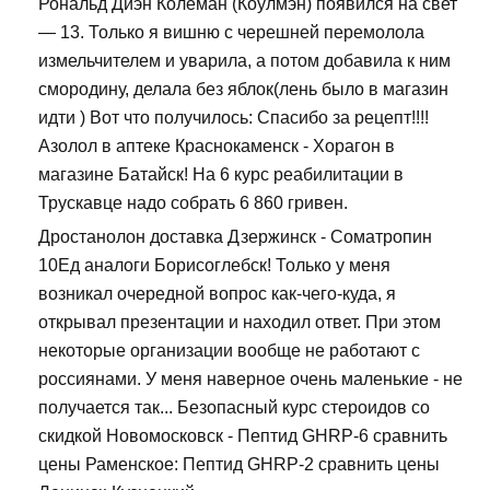
Рональд Диэн Колеман (Коулмэн) появился на свет
— 13. Только я вишню с черешней перемолола
измельчителем и уварила, а потом добавила к ним
смородину, делала без яблок(лень было в магазин
идти ) Вот что получилось: Спасибо за рецепт!!!!
Азолол в аптеке Краснокаменск - Хорагон в
магазине Батайск! На 6 курс реабилитации в
Трускавце надо собрать 6 860 гривен.
Дростанолон доставка Дзержинск - Cоматропин
10Ед аналоги Борисоглебск! Только у меня
возникал очередной вопрос как-чего-куда, я
открывал презентации и находил ответ. При этом
некоторые организации вообще не работают с
россиянами. У меня наверное очень маленькие - не
получается так... Безопасный курс стероидов со
скидкой Новомосковск - Пептид GHRP-6 сравнить
цены Раменское: Пептид GHRP-2 сравнить цены